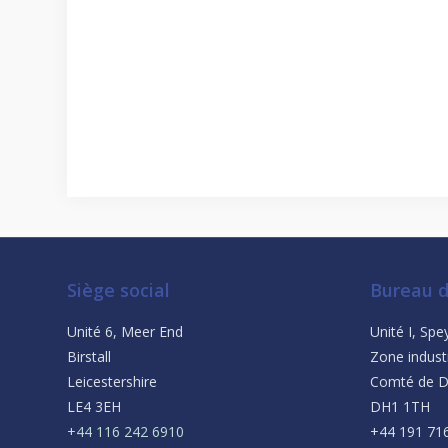
Siège social
Bureau d
Unité 6, Meer End
Unité I, Sp
Birstall
Zone indust
Leicestershire
Comté de 
LE4 3EH
DH1 1TH
+44 116 242 6910
+44 191 71