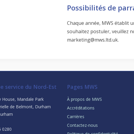
Possibilités de par
Chaque année, MWS établit un
souhaitez postuler, veuillez n
marketing@mws.ltd.uk.
e service du Nord-Est
Pages MWS
ey House, Mandale Park
À propos de MWS
rielle de Belmont, Durham
Accréditations
Durham
Carrières
Contactez-nous
6 0280
Politique de confidentialité