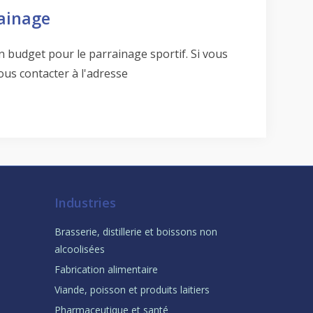
rainage
 budget pour le parrainage sportif. Si vous
ous contacter à l'adresse
Industries
Brasserie, distillerie et boissons non
alcoolisées
Fabrication alimentaire
Viande, poisson et produits laitiers
Pharmaceutique et santé