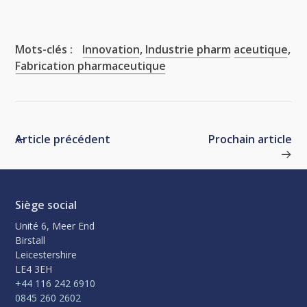
Mots-clés :
Innovation
,
Industrie pharm
aceutique
,
Fabrication pharmaceutique
Article précédent
Prochain article
Siège social
Unité 6, Meer End
Birstall
Leicestershire
LE4 3EH
+44 116 242 6910
0845 260 2602