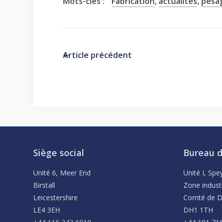
Mots-clés :
Fabrication
,
actualités
,
pesa
Article précédent
Siège social
Bureau d
Unité 6, Meer End
Unité I, Sp
Birstall
Zone indust
Leicestershire
Comté de 
LE4 3EH
DH1 1TH