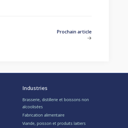
Prochain article
Industries
Brasserie, distillerie et boissons non
alcoolisées
Fabrication alimentaire
Viande, poisson et produits laitiers