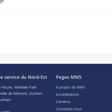
ge
e service du Nord-Est
Pages MWS
ey House, Mandale Park
À propos de MWS
rielle de Belmont, Durham
Accréditations
Durham
Carrières
Contactez-nous