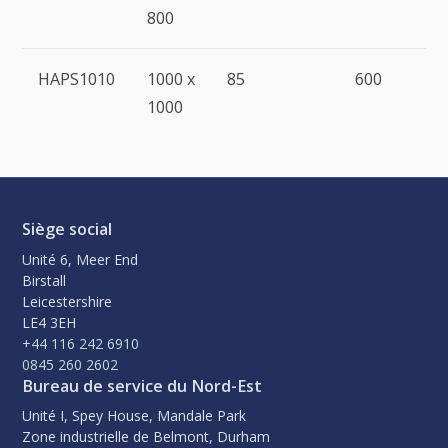
800
HAPS1010
1000 x
85
600
1000
Siège social
Unité 6, Meer End
Birstall
Leicestershire
LE4 3EH
+44 116 242 6910
0845 260 2602
Bureau de service du Nord-Est
Unité I, Spey House, Mandale Park
Zone industrielle de Belmont, Durham