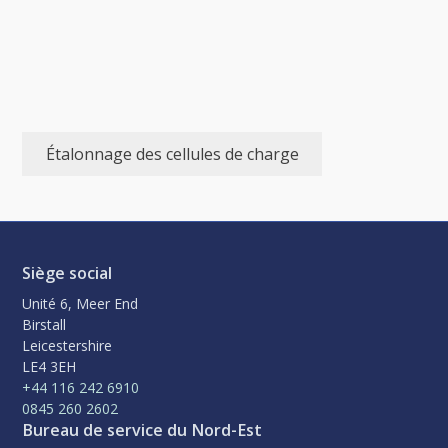
Étalonnage des cellules de charge
Siège social
Unité 6, Meer End
Birstall
Leicestershire
LE4 3EH
+44 116 242 6910
0845 260 2602
Bureau de service du Nord-Est