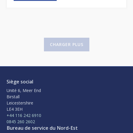
CHARGER PLUS
Siège social
Unité 6, Meer End
Birstall
Leicestershire
LE4 3EH
+44 116 242 6910
0845 260 2602
Bureau de service du Nord-Est