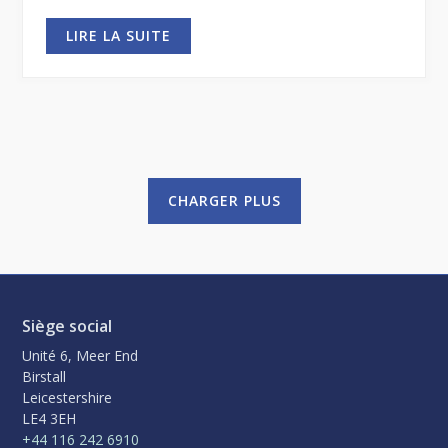
LIRE LA SUITE
CHARGER PLUS
Siège social
Unité 6, Meer End
Birstall
Leicestershire
LE4 3EH
+44 116 242 6910